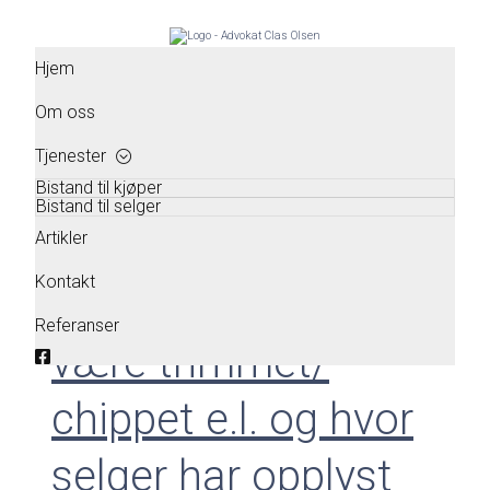
Hopp
til
innhold
Hjem
Om oss
Tjenester
Bistand til kjøper
Bistand til selger
Har du kjøpt en bil
Artikler
Kontakt
som viser seg å
Referanser
være trimmet/
chippet e.l. og hvor
selger har opplyst